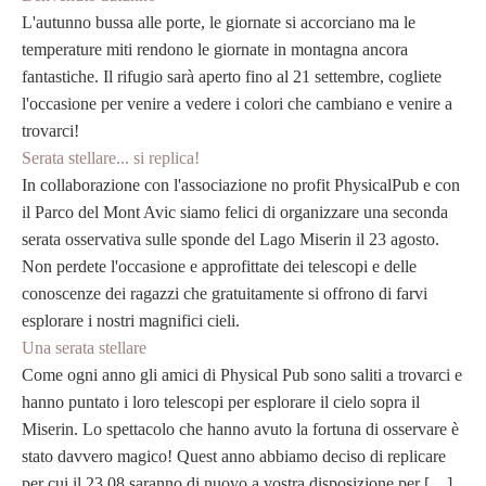
L'autunno bussa alle porte, le giornate si accorciano ma le
temperature miti rendono le giornate in montagna ancora
fantastiche. Il rifugio sarà aperto fino al 21 settembre, cogliete
l'occasione per venire a vedere i colori che cambiano e venire a
trovarci!
Serata stellare... si replica!
In collaborazione con l'associazione no profit PhysicalPub e con
il Parco del Mont Avic siamo felici di organizzare una seconda
serata osservativa sulle sponde del Lago Miserin il 23 agosto.
Non perdete l'occasione e approfittate dei telescopi e delle
conoscenze dei ragazzi che gratuitamente si offrono di farvi
esplorare i nostri magnifici cieli.
Una serata stellare
Come ogni anno gli amici di Physical Pub sono saliti a trovarci e
hanno puntato i loro telescopi per esplorare il cielo sopra il
Miserin. Lo spettacolo che hanno avuto la fortuna di osservare è
stato davvero magico! Quest anno abbiamo deciso di replicare
per cui il 23.08 saranno di nuovo a vostra disposizione per […]