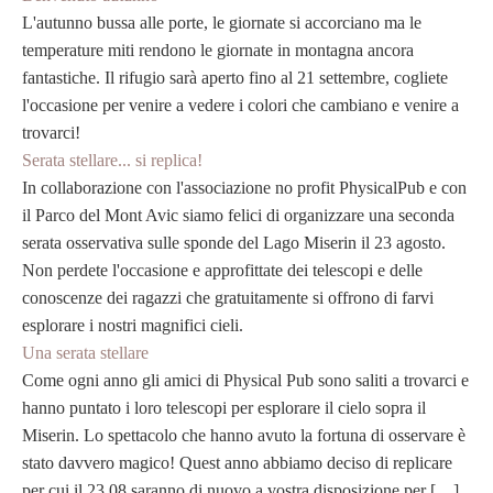
L'autunno bussa alle porte, le giornate si accorciano ma le
temperature miti rendono le giornate in montagna ancora
fantastiche. Il rifugio sarà aperto fino al 21 settembre, cogliete
l'occasione per venire a vedere i colori che cambiano e venire a
trovarci!
Serata stellare... si replica!
In collaborazione con l'associazione no profit PhysicalPub e con
il Parco del Mont Avic siamo felici di organizzare una seconda
serata osservativa sulle sponde del Lago Miserin il 23 agosto.
Non perdete l'occasione e approfittate dei telescopi e delle
conoscenze dei ragazzi che gratuitamente si offrono di farvi
esplorare i nostri magnifici cieli.
Una serata stellare
Come ogni anno gli amici di Physical Pub sono saliti a trovarci e
hanno puntato i loro telescopi per esplorare il cielo sopra il
Miserin. Lo spettacolo che hanno avuto la fortuna di osservare è
stato davvero magico! Quest anno abbiamo deciso di replicare
per cui il 23.08 saranno di nuovo a vostra disposizione per […]