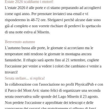
Estate 2026 scaldiamo i motori!
L'estate 2026 è alle porte e ci stiamo preparando ad accogliervi
come ogni anno. Per prenotare inviateci una email e vi
risponderemo in 48-72 ore. Sbrigatevi perchè alcune date sono
già al completo e non vorrete rischiare di perdervi lo spettacolo
di una notte estiva al Miserin.
Benvenuto autunno
L'autunno bussa alle porte, le giornate si accorciano ma le
temperature miti rendono le giornate in montagna ancora
fantastiche. Il rifugio sarà aperto fino al 21 settembre, cogliete
l'occasione per venire a vedere i colori che cambiano e venire a
trovarci!
Serata stellare... si replica!
In collaborazione con l'associazione no profit PhysicalPub e con
il Parco del Mont Avic siamo felici di organizzare una seconda
serata osservativa sulle sponde del Lago Miserin il 23 agosto.
Non perdete l'occasione e approfittate dei telescopi e delle
conoscenze dei ragazzi che gratuitamente si offrono di farvi